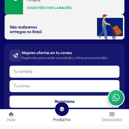
Paraguay.
SUGESTÕES E RECLAMAÇÕES
Não realizamos
entregas no Brasil.
Mejores ofertas en tu correo
Regístrate para recibir novedades y listas promocionales.
Registrarse
Productos
Inicio
Destacados
Lista de Precios