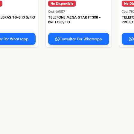
No Disponible
No Di
Cod.: 669537
Cod.: 73
LBRAS TS-3110 S/FIO
TELEFONE MEGA STAR FT308 -
TELEFO
PRETO C/FIO
ar Por Whatsapp
Consultar Por Whatsapp