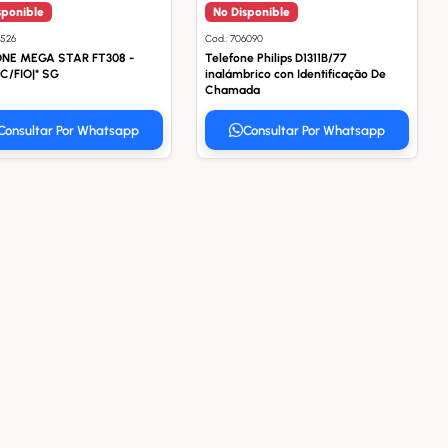
sponible
No Disponible
0526
Cod.: 706090
NE MEGA STAR FT308 -
Telefone Philips D1311B/77
PRETO C/FIO|* SG
inalámbrico con Identificação De
Chamada
Consultar Por Whatsapp
Consultar Por Whatsapp