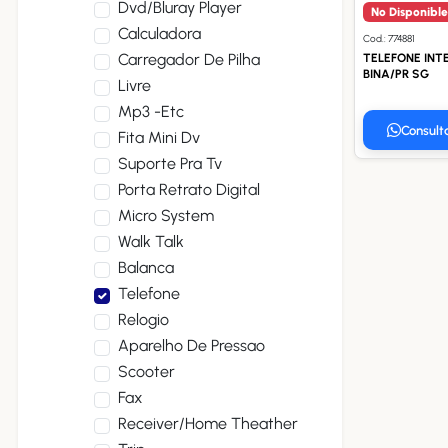
Dvd/bluray Player
No Disponible
Calculadora
Cod.: 774881
Carregador De Pilha
TELEFONE INTE
BINA/PR SG
Livre
Mp3 -etc
Consult
Fita Mini Dv
Suporte Pra Tv
Porta Retrato Digital
Micro System
Walk Talk
Balanca
Telefone
Relogio
Aparelho De Pressao
Scooter
Fax
Receiver/home Theather