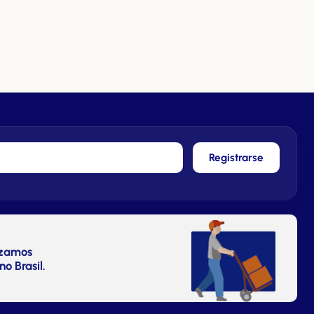
Registrarse
izamos
no Brasil.