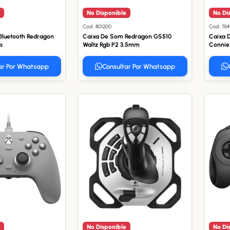
No Disponible
No Di
Cod.: 801200
Cod.: 764
Bluetooth Redragon
Caixa De Som Redragon GS510
Caixa 
s
Waltz Rgb P2 3.5mm
Connie
ar Por Whatsapp
Consultar Por Whatsapp
No Disponible
No Di