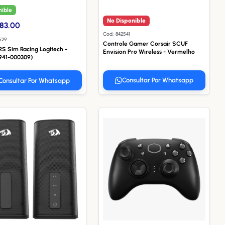
nible
No Disponible
83.00
Cod.: 842541
529
Controle Gamer Corsair SCUF
RS Sim Racing Logitech -
Envision Pro Wireless - Vermelho
(941-000309)
Consultar Por Whatsapp
Consultar Por Whatsapp