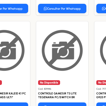
ar Por Whatsapp
Consultar Por Whatsapp
No Disponible
No Di
Cod.: 839446
Cod.: 717
ESIR KALEID K1 PC
CONTROLE GAMESIR T3 LITE
CONTR
SS ULTI*
TEGENARIA PC/SWITCH BR
G923 P