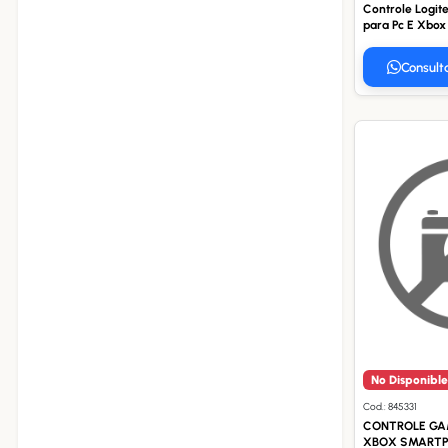
Controle Logit
para Pc E Xbox
Consult
No Disponible
Cod.: 845331
CONTROLE GAM
XBOX SMARTP