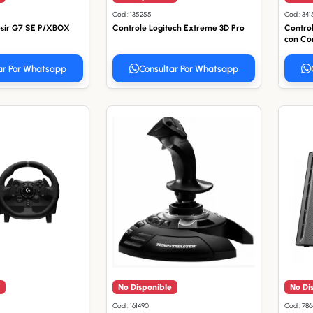
Cod.: 135255
Cod.: 341
sir G7 SE P/XBOX
Controle Logitech Extreme 3D Pro
Control
con Co
ar Por Whatsapp
Consultar Por Whatsapp
No Disponible
No Di
Cod.: 161490
Cod.: 78