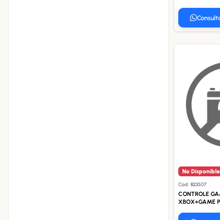
Consult
No Disponible
Cod.: 823507
CONTROLE GAM
XBOX+GAME PA