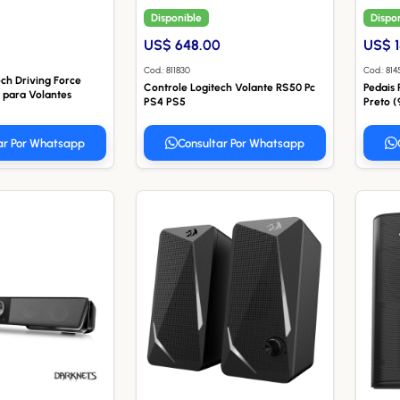
Disponible
Dispo
US$ 648.00
US$ 1
Cod.: 811830
Cod.: 814
ech Driving Force
Controle Logitech Volante RS50 Pc
Pedais 
 para Volantes
PS4 PS5
Preto 
ar Por Whatsapp
Consultar Por Whatsapp