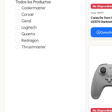
Todos los Productos
No Disponible
Coolermaster
Cod.: 721177
Corsair
Caixa De Som 
Geral
GS570 Darknet
Logitech
Consult
Quanta
Redragon
Thrustmaster
No Disponible