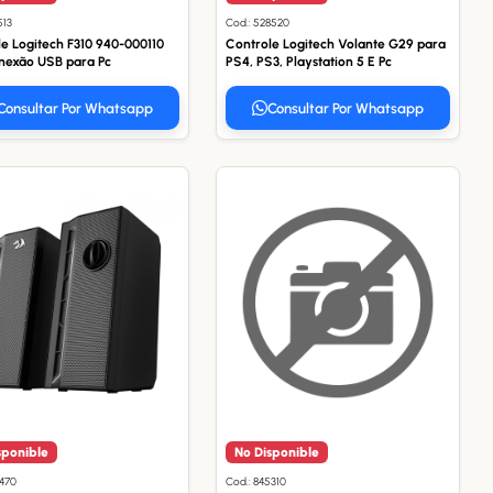
513
Cod.: 528520
e Logitech F310 940-000110
Controle Logitech Volante G29 para
nexão USB para Pc
PS4, PS3, Playstation 5 E Pc
Consultar Por Whatsapp
Consultar Por Whatsapp
sponible
No Disponible
6470
Cod.: 845310