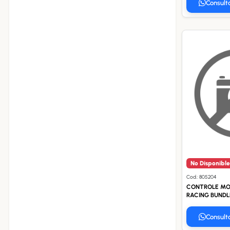
Consult
No Disponible
Cod.: 805204
CONTROLE MO
RACING BUNDL
Consult