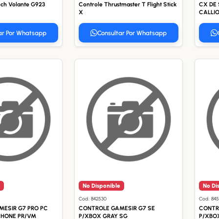
ech Volante G923
Controle Thrustmaster T Flight Stick
CX DE
X
CALLIO
ar Por Whatsapp
Consultar Por Whatsapp
No Disponible
No Di
Cod.: 842530
Cod.: 84
ESIR G7 PRO PC
CONTROLE GAMESIR G7 SE
CONTR
HONE PR/VM
P/XBOX GRAY SG
P/XBO