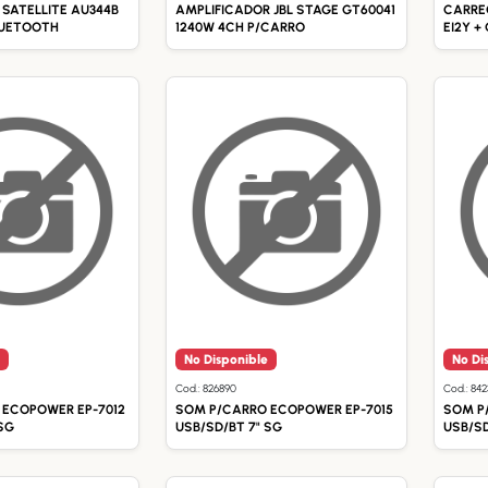
SATELLITE AU344B
AMPLIFICADOR JBL STAGE GT60041
CARREG
LUETOOTH
1240W 4CH P/CARRO
EI2Y +
No Disponible
No Di
Cod.: 826890
Cod.: 84
 ECOPOWER EP-7012
SOM P/CARRO ECOPOWER EP-7015
SOM P
SG
USB/SD/BT 7" SG
USB/SD