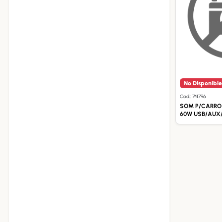
No Disponible
Cod.: 741796
SOM P/CARRO
60W USB/AUX