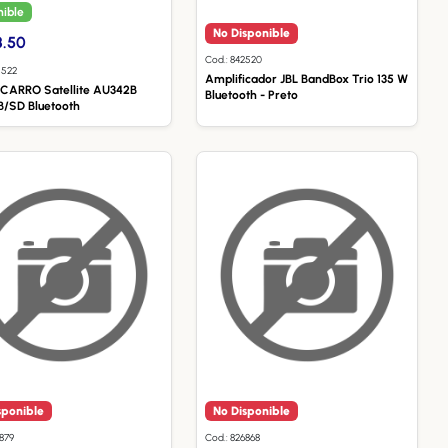
nible
No Disponible
8.50
Cod.: 842520
5522
Amplificador JBL BandBox Trio 135 W
CARRO Satellite AU342B
Bluetooth - Preto
/SD Bluetooth
sponible
No Disponible
6879
Cod.: 826868