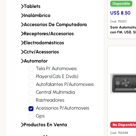
Disponible
Tablets
US$ 8.50
Inalámbrico
Cod.: 755511
Accesorios De Computadora
Som Automotivo
con FM, USB, S
Receptores/accesorios
Electrodomésticos
Cctv/acessorios
Automotor
Tela P/ Automoveis
Players(cds E Dvds)
Autofalantes P/automoveis
Central Multimidia
Rastreadores
Acessorios P/automoveis
Gps
Productos En Venta
No Disponible
Cod.: 755544