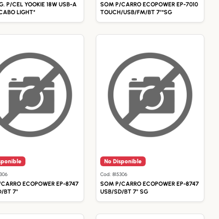
. P/CEL YOOKIE 18W USB-A
SOM P/CARRO ECOPOWER EP-7010
 CABO LIGHT*
TOUCH/USB/FM/BT 7"*SG
sponible
No Disponible
2306
Cod.: 815306
/CARRO ECOPOWER EP-8747
SOM P/CARRO ECOPOWER EP-8747
/BT 7"
USB/SD/BT 7" SG