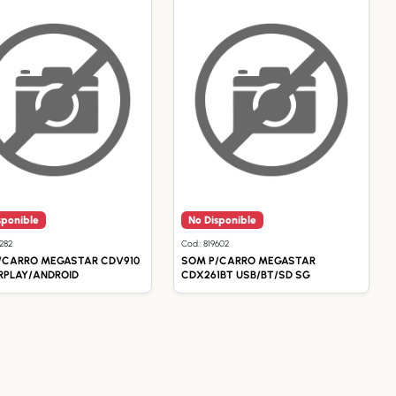
sponible
No Disponible
2282
Cod.: 819602
/CARRO MEGASTAR CDV910
SOM P/CARRO MEGASTAR
RPLAY/ANDROID
CDX261BT USB/BT/SD SG