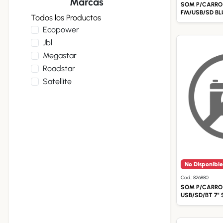
Marcas
SOM P/CARRO 
FM/USB/SD B
Todos los Productos
Ecopower
Jbl
Megastar
Roadstar
Satellite
No Disponible
Cod.: 826880
SOM P/CARRO
USB/SD/BT 7" 