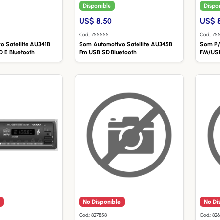
Disponible
Dispo
US$ 8.50
US$ 
Cod.: 755555
Cod.: 75
 Satellite AU341B
Som Automotivo Satellite AU345B
Som P/
D E Bluetooth
Fm USB SD Bluetooth
FM/USB
No Disponible
No Di
Cod.: 827858
Cod.: 82