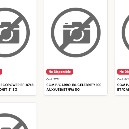
No Disponible
No Di
Cod.: 777111
Cod.: 84
 ECOPOWER EP-8748
SOM P/CARRO JBL CELEBRITY 100
SOM P
/BT 5" SG
AUX/USB/BT/FM SG
BT/CA