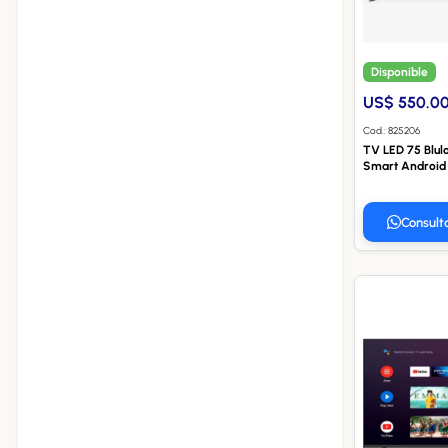
Disponible
US$ 550.0
Cod.: 825206
TV LED 75 Blul
Smart Android
Consult