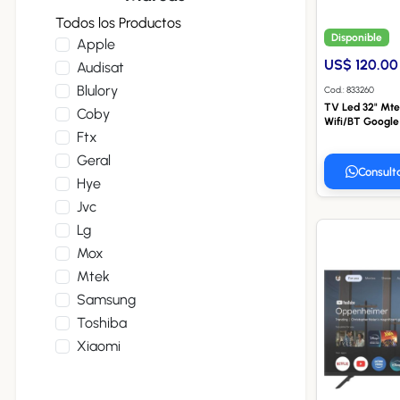
Todos los Productos
Disponible
Apple
US$ 120.00
Audisat
Blulory
Cod.: 833260
TV Led 32" Mt
Coby
Wifi/BT Google
Ftx
Geral
Consult
Hye
Jvc
Lg
Mox
Mtek
Samsung
Toshiba
Xiaomi