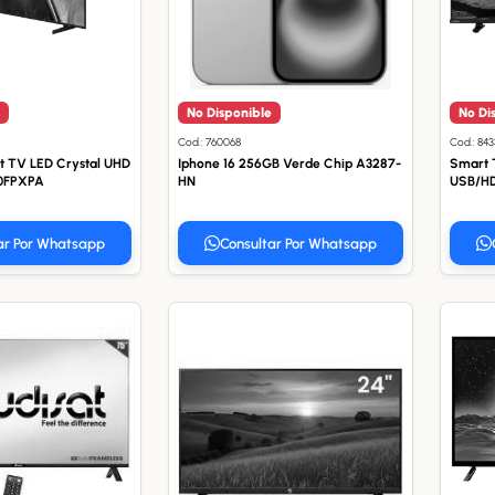
No Disponible
No Di
Cod.: 760068
Cod.: 843
 TV LED Crystal UHD
Iphone 16 256GB Verde Chip A3287-
Smart 
00FPXPA
HN
USB/HD
ar Por Whatsapp
Consultar Por Whatsapp