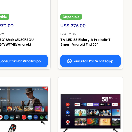
nible
Disponible
270.00
US$ 275.00
8994
Cod.: 825182
 50" Mtek MK50FSGU
TV LED 55 Blulory A Pro Isdb-T
BT/WF/4K/Android
Smart Android Fhd 55"
Consultar Por Whatsapp
Consultar Por Whatsapp