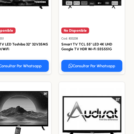
sponible
No Disponible
351
Cod.: 833238
TV LED Toshiba 32" 32V35MS
Smart TV TCL 55" LED 4K UHD
/WiFi
Google TV HDR Wi-Fi 55S551G
Consultar Por Whatsapp
Consultar Por Whatsapp