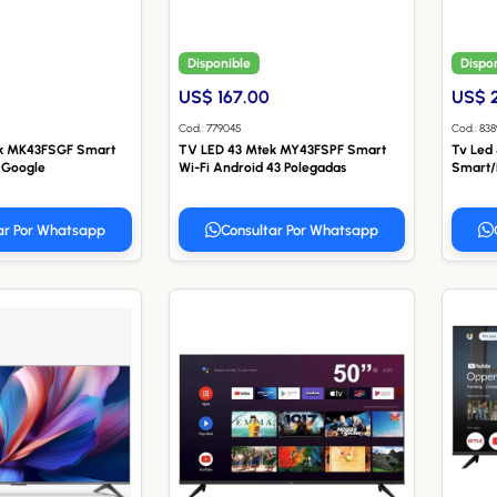
Disponible
Dispo
US$ 167.00
US$ 
Cod.: 779045
Cod.: 83
k MK43FSGF Smart
TV LED 43 Mtek MY43FSPF Smart
Tv Led
h Google
Wi-Fi Android 43 Polegadas
Smart/
ar Por Whatsapp
Consultar Por Whatsapp