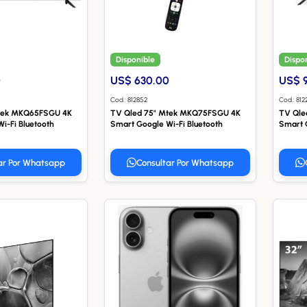
Disponible
Dispo
0
US$ 630.00
US$ 
Cod.: 812852
Cod.: 812
Mtek MKQ65FSGU 4K
TV Qled 75" Mtek MKQ75FSGU 4K
TV Qle
i-Fi Bluetooth
Smart Google Wi-Fi Bluetooth
Smart G
ar Por Whatsapp
Consultar Por Whatsapp