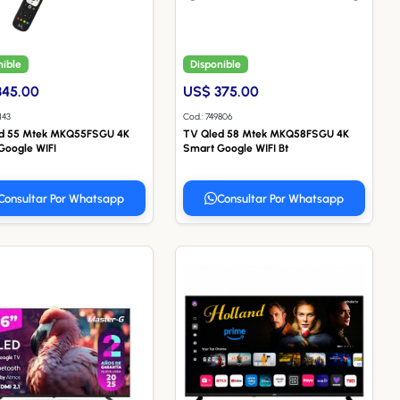
nible
Disponible
345.00
US$ 375.00
143
Cod.: 749806
d 55 Mtek MKQ55FSGU 4K
TV Qled 58 Mtek MKQ58FSGU 4K
Google WIFI
Smart Google WIFI Bt
Consultar Por Whatsapp
Consultar Por Whatsapp