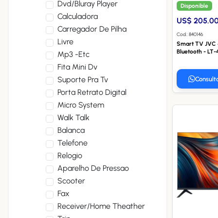
Dvd/bluray Player
Disponible
Calculadora
US$ 205.0
Carregador De Pilha
Cod.: 840146
Livre
Smart TV JVC 4
Bluetooth - LT
Mp3 -etc
Fita Mini Dv
Suporte Pra Tv
Consult
Porta Retrato Digital
Micro System
Walk Talk
Balanca
Telefone
Relogio
Aparelho De Pressao
Scooter
Fax
Receiver/home Theather