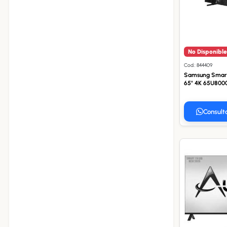
No Disponible
Cod.: 844409
Samsung Smart
65" 4K 65U80
Consult