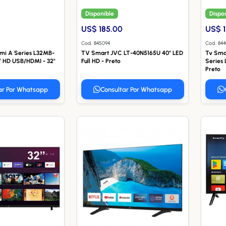
Disponible
Dispo
US$ 185.00
US$ 1
Cod.: 845094
Cod.: 844
mi A Series L32MB-
TV Smart JVC LT-40N5165U 40" LED
Tv Sma
 HD USB/HDMI - 32"
Full HD - Preto
Series
Preto
ar Por Whatsapp
Consultar Por Whatsapp