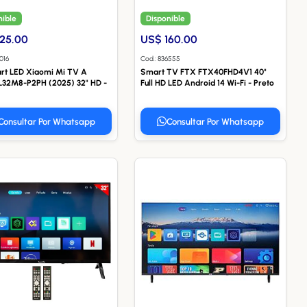
nible
Disponible
25.00
US$ 160.00
016
Cod.: 836555
rt LED Xiaomi Mi TV A
Smart TV FTX FTX40FHD4V1 40"
 L32M8-P2PH (2025) 32" HD -
Full HD LED Android 14 Wi-Fi - Preto
Consultar Por Whatsapp
Consultar Por Whatsapp