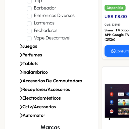
Trip
Barbeador
Disponible
Eletronicos Diversos
US$ 118.00
Lanternas
Cod.: 838939
Fechaduras
Smart TV Xiao
APH Google TV
Vape Descartavel
(2026)
Juegos
Consult
Perfumes
Tablets
Inalámbrico
Accesorios De Computadora
Receptores/accesorios
Electrodomésticos
Cctv/acessorios
Automotor
Marcas