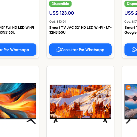
Disponible
Dispo
0
US$ 123.00
US$ 
Cod.: 840124
Cod.: 84
3" Full HD LED Wi-Fi
Smart TV JVC 32" HD LED Wi-Fi - LT-
Smart 
-43N5165U
32N3165U
Google
ar Por Whatsapp
Consultar Por Whatsapp