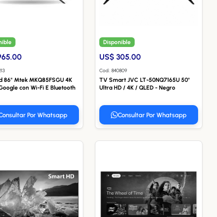
nible
Disponible
965.00
US$ 305.00
213
Cod.: 840809
d 86" Mtek MKQ85FSGU 4K
TV Smart JVC LT-50NQ7165U 50"
oogle con Wi-Fi E Bluetooth
Ultra HD / 4K / QLED - Negro
Consultar Por Whatsapp
Consultar Por Whatsapp