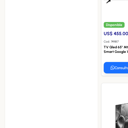
Disponible
US$ 455.0
Cod.: 749817
TV Qled 65" 
Smart Google W
Consult