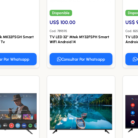
Disponible
Dispo
US$ 100.00
US$ 
Cod.: 789595
Cod.: 82
ek MK32FSGH Smart
TV LED 32" Mtek MY32FSPH Smart
TV LED
 Tv
WIFI Android 14
Androi
ar Por Whatsapp
Consultar Por Whatsapp