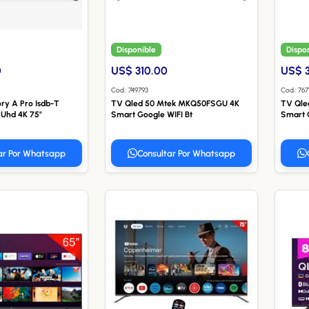
Disponible
Dispo
0
US$ 310.00
US$ 
Cod.: 749793
Cod.: 767
ory A Pro Isdb-T
TV Qled 50 Mtek MKQ50FSGU 4K
TV Qle
 Uhd 4K 75"
Smart Google WIFI Bt
Smart 
ar Por Whatsapp
Consultar Por Whatsapp