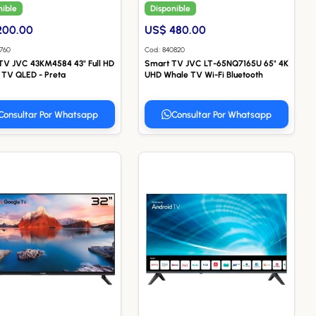
nible
Disponible
200.00
US$ 480.00
7760
Cod.: 840820
TV JVC 43KM4584 43" Full HD
Smart TV JVC LT-65NQ7165U 65" 4K
 TV QLED - Preta
UHD Whale TV Wi-Fi Bluetooth
Consultar Por Whatsapp
Consultar Por Whatsapp