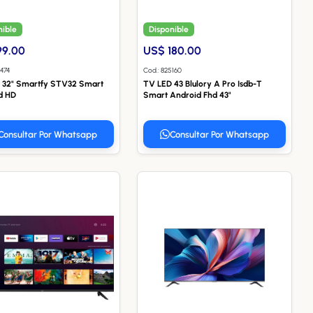
nible
Disponible
99.00
US$ 180.00
5474
Cod.: 825160
 32" Smartfy STV32 Smart
TV LED 43 Blulory A Pro Isdb-T
d HD
Smart Android Fhd 43"
Consultar Por Whatsapp
Consultar Por Whatsapp