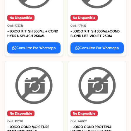
No Disponible
No Disponible
Cod.: 472786
Cod.: 474485
- JOICO 'KIT' SH 300ML + COND
- JOICO 'KIT' SH 300ML+COND
HYDRA SPLASH 250ML
BLOND LIFE VIOLET 250M
Consultar Por Whatsapp
Consultar Por Whatsapp
No Disponible
No Disponible
Cod.: 406941
Cod.: 447889
- JOICO COND MOISTURE
- JOICO COND PROTEINA