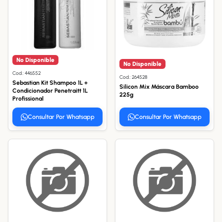
No Disponible
No Disponible
Cod.: 446552
Cod.: 264528
Sebastian Kit Shampoo 1L +
Silicon Mix Máscara Bamboo
Condicionador Penetraitt 1L
225g
Profissional
Consultar Por Whatsapp
Consultar Por Whatsapp