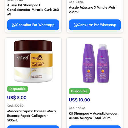
Cod.: 341603
Aussie Kit Shampoo E
Aussie Máscara 3 Minute Moist
Condicionador Miracle Curls 360
236ml
Ml
Consultar Por Whatsapp
Consultar Por Whatsapp
Disponible
Disponible
US$ 8.00
US$ 10.00
Cod.: 500410
Cod.: 470066
Máscara Capilar Karseell Maca
Kit Shampoo + Acondicionador
Essence Repair Collagen -
Aussie Milagro Total 360ml
500mL