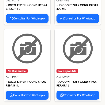
Cod.: 472775
Cod.: 474496
- JOICO 'KIT' SH + COND HYDRA
- JOICO 'KIT' SH + COND JOIFULL
SPLASH 1 L
300 ML
Consultar Por Whatsapp
Consultar Por Whatsapp
No Disponible
No Disponible
Cod.: 451862
Cod.: 300317
- JOICO 'KIT' SH + COND K-PAK
- JOICO 'KIT' SH + COND K-PAK
REPAIR 1 L
REPAIR 1 L*
Consultar Por Whatsapp
Consultar Por Whatsapp