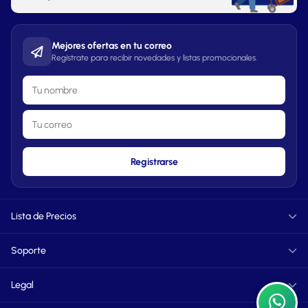
Mejores ofertas en tu correo
Regístrate para recibir novedades y listas promocionales.
Registrarse
Lista de Precios
Informática
Soporte
TXT
PDF
FAQ
Perfumes
Legal
Vendedores
TXT
PDF