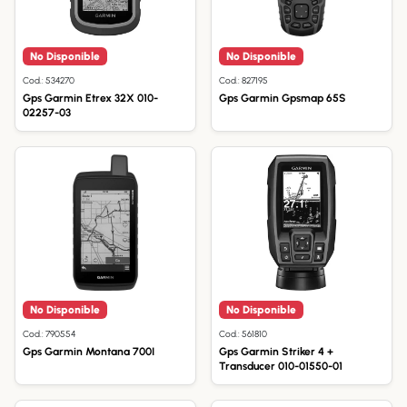
No Disponible
No Disponible
Cod.: 534270
Cod.: 827195
Gps Garmin Etrex 32X 010-
Gps Garmin Gpsmap 65S
02257-03
No Disponible
No Disponible
Cod.: 790554
Cod.: 561810
Gps Garmin Montana 700I
Gps Garmin Striker 4 +
Transducer 010-01550-01