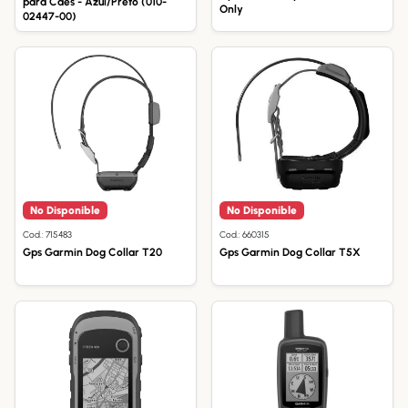
para Cães - Azul/Preto (010-
Only
02447-00)
No Disponible
No Disponible
Cod.: 715483
Cod.: 660315
Gps Garmin Dog Collar T20
Gps Garmin Dog Collar T5X