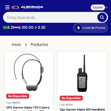
Español
5.31
6,150.00
5.30
Lista de Precios
Inicio
Productos
No Disponible
No Disponible
Cod.: 846590
Cod.: 807116
GPS Garmin Alpha T20 Coleira
Gps Garmin Alpha 300 Handheld