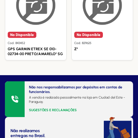
No Disponible
No Disponible
Cod.: 843452
Cod.: 829625
GPS GARMIN ETREX SE 010-
Z*
02734-00 PRETO/AMARELO* SG
Não nos responsabilizamos por depósitos em contas de
funcionários.
A venda é realizada pessoalmente na loja em Ciudad del Este -
Paraguay.
SUGESTÕES E RECLAMAÇÕES
Não realizamos
entregas no Brasil.