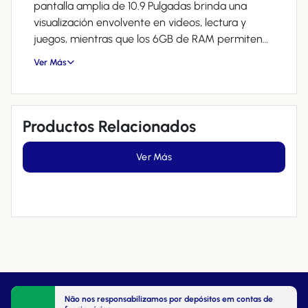
pantalla amplia de 10.9 Pulgadas brinda una
visualización envolvente en videos, lectura y
juegos, mientras que los 6GB de RAM permiten
cambiar de aplicación sin lentitud. Con 128GB de
Ver Más
almacenamiento hay espacio para tus fotos,
videos y apps, y el diseño ligero facilita llevarlo
contigo. Incluye funda protectora y lápiz,
ampliando la creatividad y productividad.
Productos Relacionados
Ver Más
Não nos responsabilizamos por depósitos em contas de