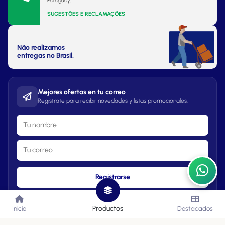
Paraguay.
SUGESTÕES E RECLAMAÇÕES
Não realizamos
entregas no Brasil.
Mejores ofertas en tu correo
Regístrate para recibir novedades y listas promocionales.
Registrarse
Productos
Inicio
Destacados
Lista de Precios