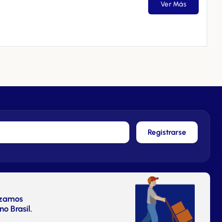
Ver Más
Registrarse
izamos
no Brasil.