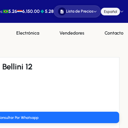
5.26
6,150.00
5.28
Lista de Precios
s:
Español
Electrónica
Vendedores
Contacto
Bellini 12
onsultar Por Whatsapp