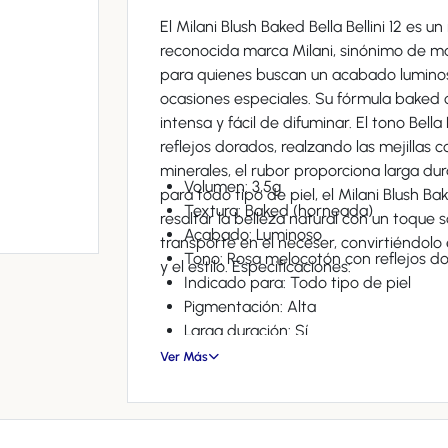
El Milani Blush Baked Bella Bellini 12 es 
reconocida marca Milani, sinónimo de maq
para quienes buscan un acabado luminoso
ocasiones especiales. Su fórmula baked ofrece una textura suave y sedosa, con pigmentación
intensa y fácil de difuminar. El tono Bell
reflejos dorados, realzando las mejillas c
minerales, el rubor proporciona larga durac
Volumen: 3,5g
para todo tipo de piel, el Milani Blush Ba
Textura: Baked (horneada)
resaltar la belleza natural con un toque 
Acabado: Luminoso
transporte en el neceser, convirtiéndolo
Tono: Rosa melocotón con reflejos d
y el estilo. Especificaciones:
Indicado para: Todo tipo de piel
Pigmentación: Alta
Larga duración: Sí
Origen: Italia
Ver Más