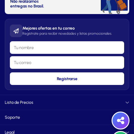
Não realizamos
entregas no Brasil.
Mejores ofertas en tu correo
Regístrate para recibir novedades y listas promocionales.
Registrarse
Lista de Precios
Informática
Soporte
TXT
PDF
FAQ
Perfumes
Legal
Vendedores